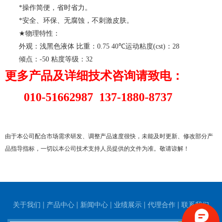
*
操作简便，省时省力。
*
安全、环保、无腐蚀，不刺激皮肤。
★
物理特性：
外观：浅黑色液体
比重：
0.75 40℃
运动粘度
(cst)
：
28
倾点：
-50
粘度等级：
32
更多产品及详细技术咨询请致电
：
010-51662987 137-1880-8737
由于本公司配合市场需求研发、调整产品速度很快，
未
能及时更新、修改部分产
品指导指标，一切以本公司技术支持人员提供的文
件
为准。敬请谅解
！
关于我们
|
产品中心
|
新闻中心
|
业绩展示
|
代理合作
|
联系我们