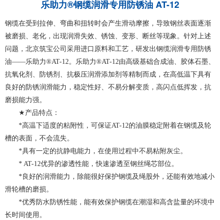
乐助力®钢缆润滑专用防锈油 AT-12
钢缆在受到拉伸、弯曲和扭转时会产生滑动摩擦，导致钢丝表面逐渐
被磨损、老化，出现润滑失效、锈蚀、变形、断丝等现象。针对上述
问题，北京筑宝公司采用进口原料和工艺，研发出钢缆润滑专用防锈
油
——
乐助力
®AT-12
。乐助力
®AT-12
由高级基础合成油、胶体石墨、
抗氧化剂、防锈剂、抗极压润滑添加剂等精制而成，在高低温下具有
良好的防锈润滑能力，稳定性好、不易分解变质，高闪点低挥发，抗
磨损能力强。
★
产品特点：
*
高温下适度的粘附性，可保证
AT-12
的油膜稳定附着在钢缆及轮
槽的表面，不会流失。
*
具有一定的抗静电能力，在使用过程中不易粘附灰尘。
* AT-12
优异的渗透性能，快速渗透至钢丝绳芯部位。
*
良好的润滑能力，除能很好保护钢缆及绳股外，还能有效地减小
滑轮槽的磨损。
*
优秀防水防锈性能，能有效保护钢缆在潮湿和高含盐量的环境中
长时间使用。