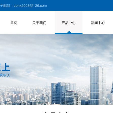
子邮箱：zbhx2008@126.com
首页
关于我们
产品中心
新闻中心