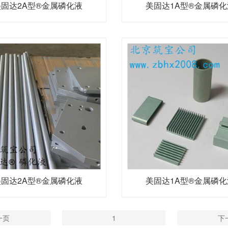
美固达2A型®金属磷化液
美固达1A型®金属磷化
美固达2A型®金属磷化液
美固达1A型®金属磷化
一页
1
下