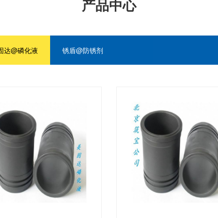
产品中心
固达@磷化液
锈盾@防锈剂