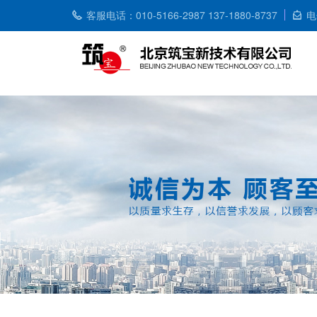
客服电话：010-5166-2987 137-1880-8737
电