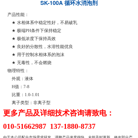
SK-100A 循环水消泡剂
产品性能：
★
水相体系中稳定性好，不易破乳
★
极端
PH
条件下保持稳定
★
极低浓度下保持高效
★
良好的分散性，水溶性能优良
★
用于控制水相体系的泡沫
★
无毒性，不会燃烧
物理特性：
外观：液
体
H
值：
7-8
比重：
1.0-1.01
离子
类型：非离子型
更多产品及详细技术咨询请致电
：
010-51662987 137-1880-8737
由于本公司配合市场需求研发、调整产品速度很快，
未
能及时更新、修改部分产