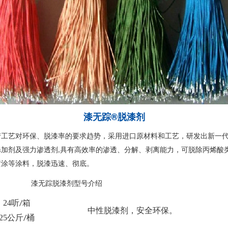
漆无踪®脱漆剂
产工艺对环保、脱漆率的要求趋势，采用进口原材料和工艺，研发出新一
添加剂及强力渗透剂
具有高效率的渗透、分解、剥离能力，可脱除丙烯酸
,
喷涂等涂料，脱漆迅速、彻底。
漆无踪脱漆剂型号介绍
24
听
箱
/
中性脱漆剂，安全环保。
25
公斤
桶
/