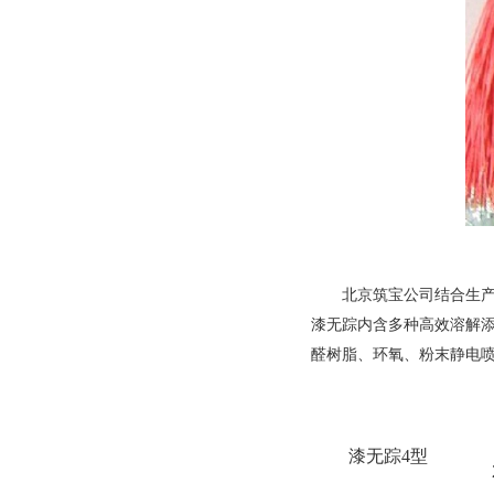
北京筑宝公司结合生
漆无踪内含多种高效溶解
醛树脂、环氧、粉末静电
漆无踪
4
型