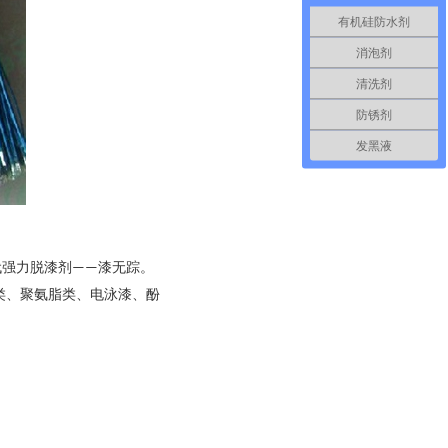
有机硅防水剂
消泡剂
清洗剂
防锈剂
发黑液
代强力脱漆剂
漆无踪。
——
类、聚氨脂类、电泳漆、酚