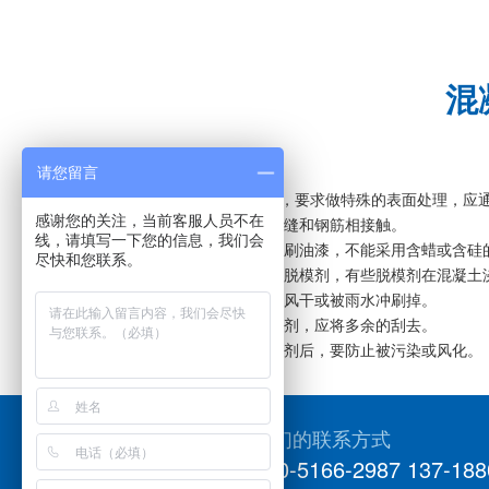
混
请您留言
对于建筑装饰混凝土，要求做特殊的表面处理，应通
感谢您的关注，当前客服人员不在
(1)避免脱模剂与施工缝和钢筋相接触。
线，请填写一下您的信息，我们会
(2)如果混凝土表面要刷油漆，不能采用含蜡或含硅
尽快和您联系。
(3)应按照说明书使用脱模剂，有些脱模剂在混凝土浇
隔时间长，会导致脱模 剂风干或被雨水冲刷掉。
(4)如果有沉积的脱模剂，应将多余的刮去。
(5)模板表面涂刷脱模剂后，要防止被污染或风化。
我们的联系方式
010-5166-2987 137-188