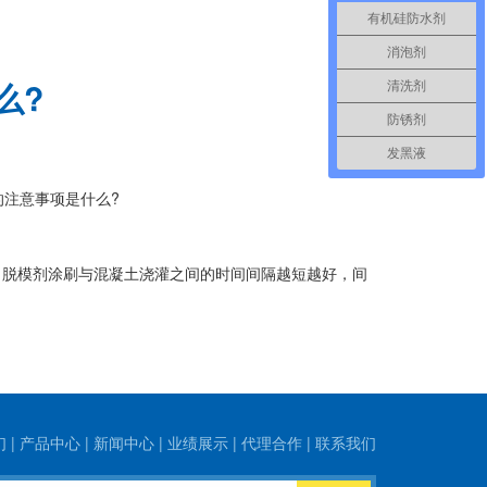
有机硅防水剂
消泡剂
么?
清洗剂
防锈剂
发黑液
的注意事项是什么?
，脱模剂涂刷与混凝土浇灌之间的时间间隔越短越好，间
们
|
产品中心
|
新闻中心
|
业绩展示
|
代理合作
|
联系我们