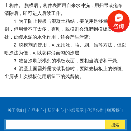
土构件。 脱模后，构件表面用自来水冲洗，用扫帚或拖布
清除后，即可进入后续工作。
1. 为了防止模板与混凝土粘结，要使用足够量的脱模
剂，但用量不宜太多，否则，脱模剂会流淌到模板表面低凹
处，延缓水泥的水化作用，还会产生污迹;
2. 脱模剂的使用，可采用涂、喷、刷、滚等方法，但以
喷涂法为佳，可以获得薄而匀的涂层;
3. 准备涂刷脱模剂的模板表面，要相当清洁和干燥;
4. 混凝土面需外露或做装修时，要除去模板上的锈斑、
尘屑或上次模板使用后留下的残留物。
关于我们
|
产品中心
|
新闻中心
|
业绩展示
|
代理合作
|
联系我们
搜索